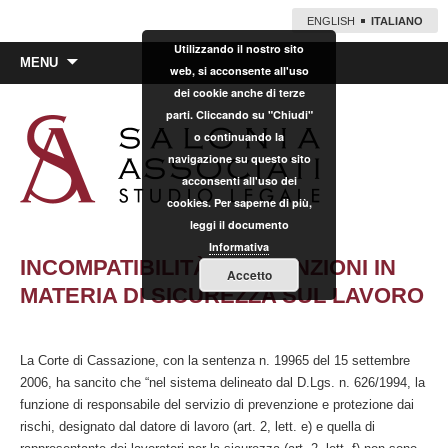
ENGLISH
ITALIANO
Utilizzando il nostro sito
Vai
MENU
web, si acconsente all'uso
al
dei cookie anche di terze
contenuto
parti. Cliccando su "Chiudi"
o continuando la
navigazione su questo sito
acconsenti all'uso dei
cookies. Per saperne di più,
leggi il documento
Informativa
INCOMPATIBILITÀ TRA FUNZIONI IN
Accetto
MATERIA DI SICUREZZA SUL LAVORO
La Corte di Cassazione, con la sentenza n. 19965 del 15 settembre
2006, ha sancito che “nel sistema delineato dal D.Lgs. n. 626/1994, la
funzione di responsabile del servizio di prevenzione e protezione dai
rischi, designato dal datore di lavoro (art. 2, lett. e) e quella di