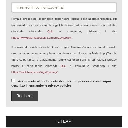
Prima di procedere, si consiglia di prendere visione della nostra informativa sul
trattamento dei dati personali degli Utenti iscritti al nostro servizio di newsletter
cliccando cliccando
QUI
, o, comunque, visitando il sito
https://www.saloniassociati.com/privacy-policy/
.
Il servizio di newsletter dello Studio Legale Salonia Associati è fornito tramite
una marketing automation platform registrata con il marchio Mailchimp (Google
Inc.), e, pertanto, è parzialmente fornito da terze parti, la cui relativa privacy
policy è consultabile cliccando
QUI
, o, comunque, visitando il sito
https://mailchimp.com/legal/privacy/
.
Acconsento al trattamento dei miei dati personali come sopra
descritto in entrambe le privacy policies
IL TEAM