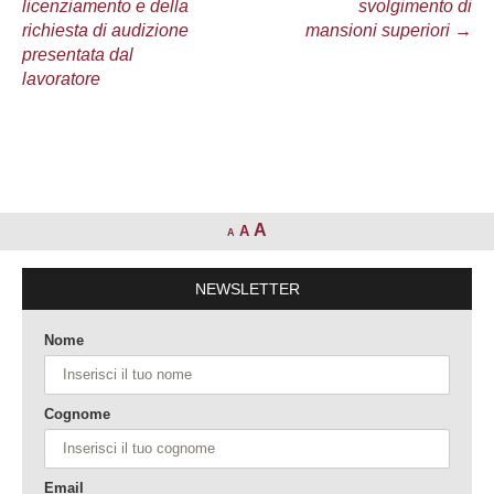
licenziamento e della
svolgimento di
articolo
richiesta di audizione
mansioni superiori
→
presentata dal
lavoratore
A
A
A
NEWSLETTER
Nome
Cognome
Email