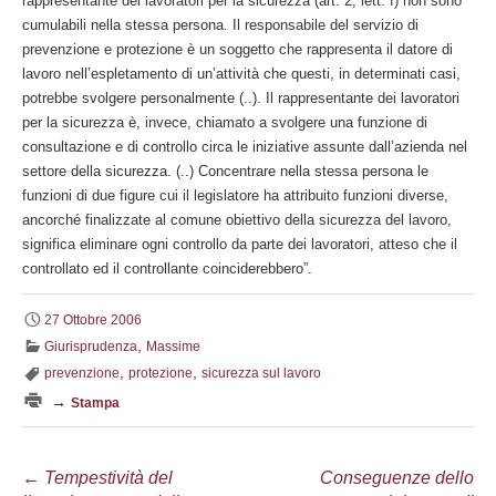
rappresentante dei lavoratori per la sicurezza (art. 2, lett. f) non sono
cumulabili nella stessa persona. Il responsabile del servizio di
prevenzione e protezione è un soggetto che rappresenta il datore di
lavoro nell’espletamento di un’attività che questi, in determinati casi,
potrebbe svolgere personalmente (..). Il rappresentante dei lavoratori
per la sicurezza è, invece, chiamato a svolgere una funzione di
consultazione e di controllo circa le iniziative assunte dall’azienda nel
settore della sicurezza. (..) Concentrare nella stessa persona le
funzioni di due figure cui il legislatore ha attribuito funzioni diverse,
ancorché finalizzate al comune obiettivo della sicurezza del lavoro,
significa eliminare ogni controllo da parte dei lavoratori, atteso che il
controllato ed il controllante coinciderebbero”.
27 Ottobre 2006
,
Giurisprudenza
Massime
,
,
prevenzione
protezione
sicurezza sul lavoro
→
Stampa
Navigazione
←
Tempestività del
Conseguenze dello