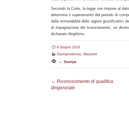
Secondo la Corte, la legge non impone al dator
determina il superamento del periodo di compor
della immutabilità delle ragioni giustificatrici 
di impugnazione del licenziamento, un diver
dichiarato illegittimo.
8 Giugno 2016
,
Giurisprudenza
Massime
→
Stampa
Navigazione
←
Riconoscimento di qualifica
dirigenziale
articolo