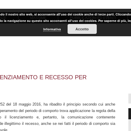
ndo il nostro sito web, si acconsente all'uso dei cookie anche di terze parti. Cliccand
NZE
MASSIME
PUBBLICAZIONI ED EVENTI
o la navigazione su questo sito acconsenti all'uso dei cookies. Per saperne di più, l
Accetto
Informativa
LICENZIAMENTO E RECESSO PER
2 del 18 maggio 2016, ha ribadito il principio secondo cui anche
peramento del periodo di comporto trova applicazione la regola della
no il licenziamento e, pertanto, la comunicazione contenente
e illegittimo il recesso, anche se nei fatti il periodo di comporto sia
evole.