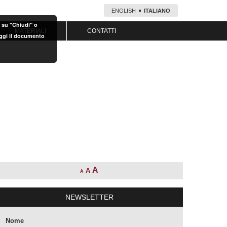
ENGLISH
ITALIANO
o su "Chiudi" o
MATERIALI
CONTATTI
eggi il documento
A
A
A
NEWSLETTER
Nome