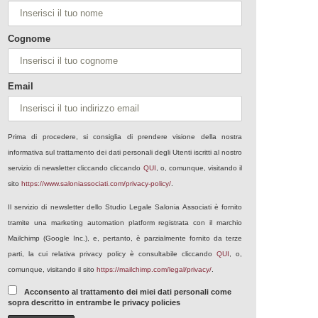
Cognome
Email
Prima di procedere, si consiglia di prendere visione della nostra
informativa sul trattamento dei dati personali degli Utenti iscritti al nostro
servizio di newsletter cliccando cliccando
QUI
, o, comunque, visitando il
sito
https://www.saloniassociati.com/privacy-policy/
.
Il servizio di newsletter dello Studio Legale Salonia Associati è fornito
tramite una marketing automation platform registrata con il marchio
Mailchimp (Google Inc.), e, pertanto, è parzialmente fornito da terze
parti, la cui relativa privacy policy è consultabile cliccando
QUI
, o,
comunque, visitando il sito
https://mailchimp.com/legal/privacy/
.
Acconsento al trattamento dei miei dati personali come
sopra descritto in entrambe le privacy policies