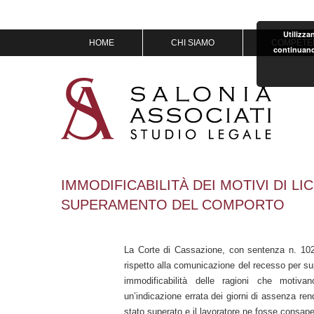
Utilizza
Vai
HOME
CHI SIAMO
COMPETE
continuand
al
contenuto
MISSION & VISION
IL TEAM
OF COUNSEL
PREMI
IMMODIFICABILITÀ DEI MOTIVI DI 
SUPERAMENTO DEL COMPORTO
La Corte di Cassazione, con sentenza n. 1025
rispetto alla comunicazione del recesso per su
immodificabilità delle ragioni che motiva
un’indicazione errata dei giorni di assenza rend
stato superato e il lavoratore ne fosse consap