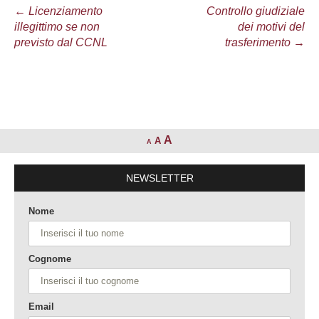
Navigazione
←
Licenziamento
Controllo giudiziale
illegittimo se non
dei motivi del
articolo
previsto dal CCNL
trasferimento
→
A
A
A
NEWSLETTER
Nome
Cognome
Email