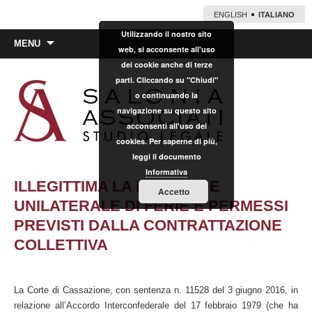
ENGLISH
ITALIANO
Utilizzando il nostro sito
Vai
MENU
web, si acconsente all'uso
al
dei cookie anche di terze
contenuto
parti. Cliccando su "Chiudi"
o continuando la
navigazione su questo sito
acconsenti all'uso dei
cookies. Per saperne di più,
leggi il documento
Informativa
ILLEGITTIMA LA RIDUZIONE
Accetto
UNILATERALE DI FERIE E PERMESSI
PREVISTI DALLA CONTRATTAZIONE
COLLETTIVA
La Corte di Cassazione, con sentenza n. 11528 del 3 giugno 2016, in
relazione all’Accordo Interconfederale del 17 febbraio 1979 (che ha