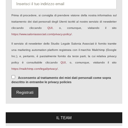
Prima di procedere, si consiglia di prendere visione della nostra informativa sul
trattamento dei dati personali degli Utenti iscritti al nostro servizio di newsletter
cliccando cliccando
QUI
, o, comunque, visitando il sito
https://www.saloniassociati.com/privacy-policy/
.
Il servizio di newsletter dello Studio Legale Salonia Associati è fornito tramite
una marketing automation platform registrata con il marchio Mailchimp (Google
Inc.), e, pertanto, è parzialmente fornito da terze parti, la cui relativa privacy
policy è consultabile cliccando
QUI
, o, comunque, visitando il sito
https://mailchimp.com/legal/privacy/
.
Acconsento al trattamento dei miei dati personali come sopra
descritto in entrambe le privacy policies
IL TEAM