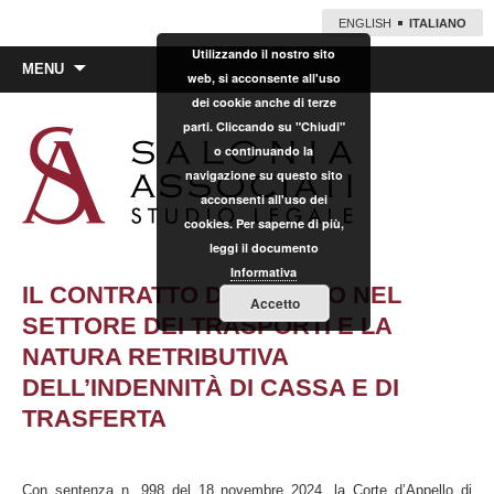
ENGLISH
ITALIANO
Utilizzando il nostro sito
Vai
MENU
web, si acconsente all'uso
al
dei cookie anche di terze
contenuto
parti. Cliccando su "Chiudi"
o continuando la
navigazione su questo sito
acconsenti all'uso dei
cookies. Per saperne di più,
leggi il documento
Informativa
IL CONTRATTO DI APPALTO NEL
Accetto
SETTORE DEI TRASPORTI E LA
NATURA RETRIBUTIVA
DELL’INDENNITÀ DI CASSA E DI
TRASFERTA
Con sentenza n. 998 del 18 novembre 2024, la Corte d’Appello di