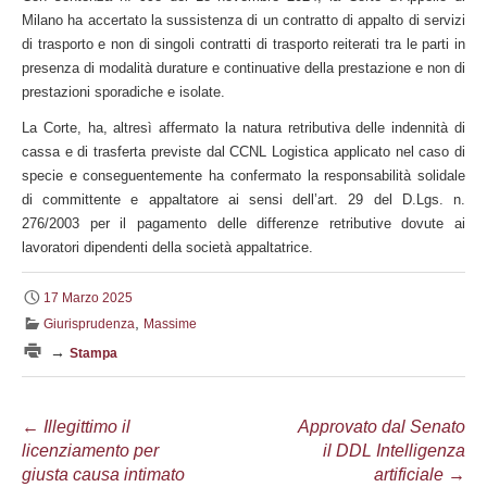
Milano ha accertato la sussistenza di un contratto di appalto di servizi
di trasporto e non di singoli contratti di trasporto reiterati tra le parti in
presenza di modalità durature e continuative della prestazione e non di
prestazioni sporadiche e isolate.
La Corte, ha, altresì affermato la natura retributiva delle indennità di
cassa e di trasferta previste dal CCNL Logistica applicato nel caso di
specie e conseguentemente ha confermato la responsabilità solidale
di committente e appaltatore ai sensi dell’art. 29 del D.Lgs. n.
276/2003 per il pagamento delle differenze retributive dovute ai
lavoratori dipendenti della società appaltatrice.
17 Marzo 2025
,
Giurisprudenza
Massime
→
Stampa
Navigazione
←
Illegittimo il
Approvato dal Senato
licenziamento per
il DDL Intelligenza
articolo
giusta causa intimato
artificiale
→