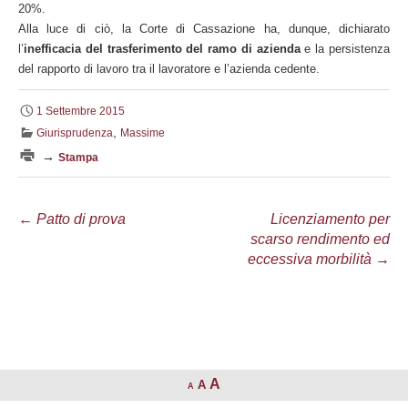
20%.
Alla luce di ciò, la Corte di Cassazione ha, dunque, dichiarato
l’
inefficacia del trasferimento del ramo di azienda
e la persistenza
del rapporto di lavoro tra il lavoratore e l’azienda cedente.
1 Settembre 2015
,
Giurisprudenza
Massime
→
Stampa
Navigazione
←
Patto di prova
Licenziamento per
scarso rendimento ed
articolo
eccessiva morbilità
→
A
A
A