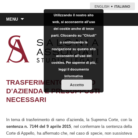
ENGLISH
ITALIANO
Utilizzando il nostro sito
Vai
MENU
web, si acconsente all'uso
al
dei cookie anche di terze
contenuto
parti. Cliccando su "Chiudi"
o continuando la
navigazione su questo sito
acconsenti all'uso dei
cookies. Per saperne di più,
leggi il documento
Informativa
TRASFERIMENTO DI RAMO
Accetto
D’AZIENDA E PRESUPPOSTI
NECESSARI
In tema di trasferimento di ramo d’azienda, la Suprema Corte, con la
sentenza n. 7144 del 9 aprile 2015
, nel confermare la sentenza della
Corte di Appello, ha affermato che, nel caso di specie, non sussisteva