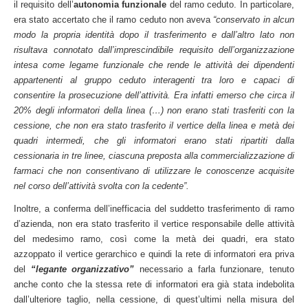
il requisito dell’
autonomia funzionale
del ramo ceduto. In particolare,
era stato accertato che il ramo ceduto non aveva
“conservato in alcun
modo la propria identità dopo il trasferimento e dall’altro lato non
risultava connotato dall’imprescindibile requisito dell’organizzazione
intesa come legame funzionale che rende le attività dei dipendenti
appartenenti al gruppo ceduto interagenti tra loro e capaci di
consentire la prosecuzione dell’attività. Era infatti emerso che circa il
20% degli informatori della linea (…) non erano stati trasferiti con la
cessione, che non era stato trasferito il vertice della linea e metà dei
quadri intermedi, che gli informatori erano stati ripartiti dalla
cessionaria in tre linee, ciascuna preposta alla commercializzazione di
farmaci che non consentivano di utilizzare le conoscenze acquisite
nel corso dell’attività svolta con la cedente”.
Inoltre, a conferma dell’inefficacia del suddetto trasferimento di ramo
d’azienda, non era stato trasferito il vertice responsabile delle attività
del medesimo ramo, così come la metà dei quadri, era stato
azzoppato il vertice gerarchico e quindi la rete di informatori era priva
del
“legante organizzativo”
necessario a farla funzionare, tenuto
anche conto che la stessa rete di informatori era già stata indebolita
dall’ulteriore taglio, nella cessione, di quest’ultimi nella misura del