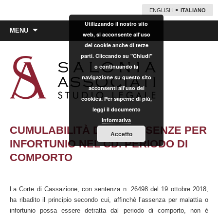
ENGLISH
ITALIANO
Utilizzando il nostro sito
Vai
MENU
web, si acconsente all'uso
al
dei cookie anche di terze
contenuto
parti. Cliccando su "Chiudi"
o continuando la
navigazione su questo sito
acconsenti all'uso dei
cookies. Per saperne di più,
leggi il documento
Informativa
CUMULABILITÀ DELLE ASSENZE PER
Accetto
INFORTUNIO NEL CD. PERIODO DI
COMPORTO
La Corte di Cassazione, con sentenza n. 26498 del 19 ottobre 2018,
ha ribadito il principio secondo cui, affinchè l’assenza per malattia o
infortunio possa essere detratta dal periodo di comporto, non è