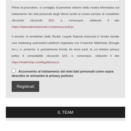
Prima di procedere, si consiglia di prendere visione della nostra informativa sul
trattamento dei dati personali degli Utenti iscritti al nostro servizio di newsletter
cliccando cliccando
QUI
, o, comunque, visitando il sito
https://www.saloniassociati.com/privacy-policy/
.
Il servizio di newsletter dello Studio Legale Salonia Associati è fornito tramite
una marketing automation platform registrata con il marchio Mailchimp (Google
Inc.), e, pertanto, è parzialmente fornito da terze parti, la cui relativa privacy
policy è consultabile cliccando
QUI
, o, comunque, visitando il sito
https://mailchimp.com/legal/privacy/
.
Acconsento al trattamento dei miei dati personali come sopra
descritto in entrambe le privacy policies
IL TEAM