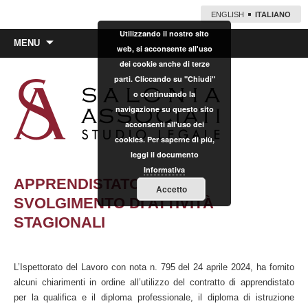
ENGLISH
ITALIANO
Utilizzando il nostro sito
Vai
MENU
web, si acconsente all'uso
al
dei cookie anche di terze
contenuto
parti. Cliccando su "Chiudi"
o continuando la
navigazione su questo sito
acconsenti all'uso dei
cookies. Per saperne di più,
leggi il documento
Informativa
APPRENDISTATO PER LO
Accetto
SVOLGIMENTO DI ATTIVITÀ
STAGIONALI
L’Ispettorato del Lavoro con nota n. 795 del 24 aprile 2024, ha fornito
alcuni chiarimenti in ordine all’utilizzo del contratto di apprendistato
per la qualifica e il diploma professionale, il diploma di istruzione