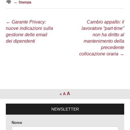
→
Stampa
Navigazione
←
Garante Privacy:
Cambio appalto: il
nuove indicazioni sulla
lavoratore “part-time”
articolo
gestione delle email
non ha diritto al
dei dipendenti
mantenimento della
precedente
collocazione oraria
→
A
A
A
NEWSLETTER
Nome