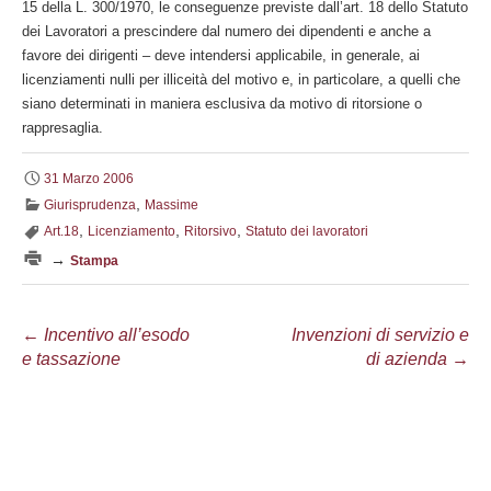
15 della L. 300/1970, le conseguenze previste dall’art. 18 dello Statuto
dei Lavoratori a prescindere dal numero dei dipendenti e anche a
favore dei dirigenti – deve intendersi applicabile, in generale, ai
licenziamenti nulli per illiceità del motivo e, in particolare, a quelli che
siano determinati in maniera esclusiva da motivo di ritorsione o
rappresaglia.
31 Marzo 2006
,
Giurisprudenza
Massime
,
,
,
Art.18
Licenziamento
Ritorsivo
Statuto dei lavoratori
→
Stampa
Navigazione
←
Incentivo all’esodo
Invenzioni di servizio e
e tassazione
di azienda
→
articolo