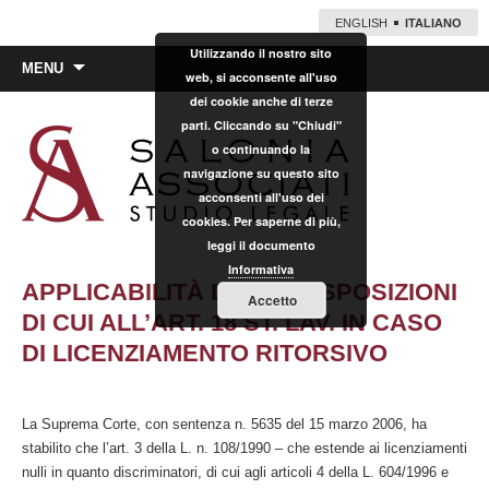
ENGLISH
ITALIANO
Utilizzando il nostro sito
Vai
MENU
web, si acconsente all'uso
al
dei cookie anche di terze
contenuto
parti. Cliccando su "Chiudi"
o continuando la
navigazione su questo sito
acconsenti all'uso dei
cookies. Per saperne di più,
leggi il documento
Informativa
APPLICABILITÀ DELLE DISPOSIZIONI
Accetto
DI CUI ALL’ART. 18 ST. LAV. IN CASO
DI LICENZIAMENTO RITORSIVO
La Suprema Corte, con sentenza n. 5635 del 15 marzo 2006, ha
stabilito che l’art. 3 della L. n. 108/1990 – che estende ai licenziamenti
nulli in quanto discriminatori, di cui agli articoli 4 della L. 604/1996 e