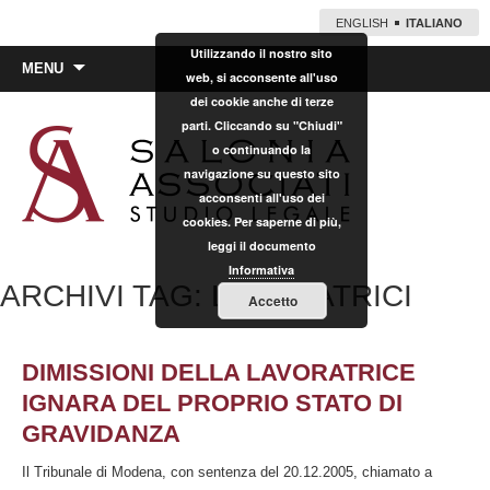
ENGLISH
ITALIANO
Utilizzando il nostro sito
Vai
MENU
web, si acconsente all'uso
al
dei cookie anche di terze
contenuto
parti. Cliccando su "Chiudi"
o continuando la
navigazione su questo sito
acconsenti all'uso dei
cookies. Per saperne di più,
leggi il documento
Informativa
ARCHIVI TAG: LAVORATRICI
Accetto
DIMISSIONI DELLA LAVORATRICE
IGNARA DEL PROPRIO STATO DI
GRAVIDANZA
Il Tribunale di Modena, con sentenza del 20.12.2005, chiamato a