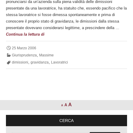
pronunciarsi da un’azienda sulla piena validità delle dimissioni
presentate da una lavoratrice, ha statuito che, essendo pacifico che la
stessa lavoratrice si fosse dimessa spontaneamente e prima di
conoscere il proprio stato di gravidanza, le dimissioni dalla stessa
presentate dovevano considerarsi legittime, a prescindere della …
Dimissioni
Continua la lettura di
della
lavoratrice
25 Marzo 2006
ignara
,
Giurisprudenza
Massime
del
,
,
dimissioni
gravidanza
Lavoratrici
proprio
stato
di
gravidanza
A
A
A
CERCA