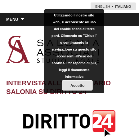
ENGLISH
ITALIANO
Utilizzando il nostro sito
Vai
MENU
web, si acconsente all'uso
al
dei cookie anche di terze
contenuto
parti. Cliccando su "Chiudi"
o continuando la
navigazione su questo sito
acconsenti all'uso dei
cookies. Per saperne di più,
leggi il documento
Informativa
INTERVISTA ALL’AVV. ROSARIO
Accetto
SALONIA SU DIRITTO 24