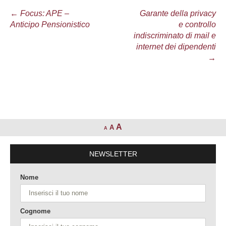
Navigazione
←
Focus: APE –
Garante della privacy
Anticipo Pensionistico
e controllo
articolo
indiscriminato di mail e
internet dei dipendenti
→
A
A
A
NEWSLETTER
Nome
Cognome