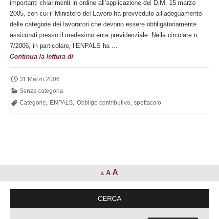
importanti chiarimenti in ordine all’applicazione del D.M. 15 marzo
2005, con cui il Ministero del Lavoro ha provveduto all’adeguamento
delle categorie dei lavoratori che devono essere obbligatoriamente
assicurati presso il medesimo ente previdenziale. Nella circolare n.
7/2006, in particolare, l’ENPALS ha …
Nuove
Continua la lettura di
categorie
di
31 Marzo 2006
lavoratori
Senza categoria
dello
,
,
,
Categorie
ENPALS
Obbligo contributivo
spettacolo
spettacolo
ed
obbligo
contributivo
A
A
A
CERCA