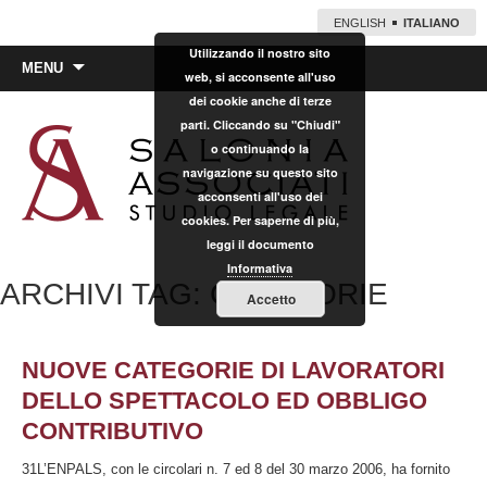
ENGLISH
ITALIANO
Utilizzando il nostro sito
Vai
MENU
web, si acconsente all'uso
al
dei cookie anche di terze
contenuto
parti. Cliccando su "Chiudi"
o continuando la
navigazione su questo sito
acconsenti all'uso dei
cookies. Per saperne di più,
leggi il documento
Informativa
ARCHIVI TAG: CATEGORIE
Accetto
NUOVE CATEGORIE DI LAVORATORI
DELLO SPETTACOLO ED OBBLIGO
CONTRIBUTIVO
31L’ENPALS, con le circolari n. 7 ed 8 del 30 marzo 2006, ha fornito